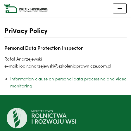
Skip
to
content
Privacy Policy
Personal Data Protection Inspector
Rafał Andrzejewski
e-mail: iod.r.andrzejewski@szkoleniaprawnicze.com.pl
Information clause on personal data processing and video
monitoring