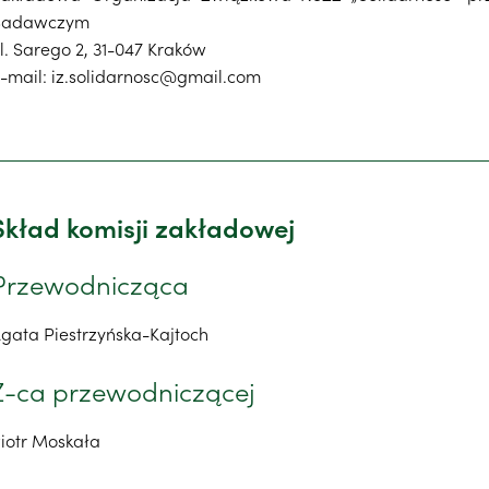
Badawczym
l. Sarego 2, 31-047 Kraków
-mail: iz.solidarnosc@gmail.com
Skład komisji zakładowej
Przewodnicząca
gata Piestrzyńska-Kajtoch
Z-ca przewodniczącej
iotr Moskała