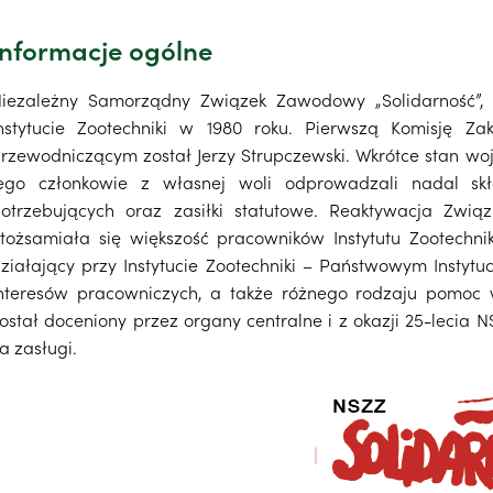
Informacje ogólne
iezależny Samorządny Związek Zawodowy „Solidarność”,
nstytucie Zootechniki w 1980 roku. Pierwszą Komisję Z
rzewodniczącym został Jerzy Strupczewski. Wkrótce stan wo
ego członkowie z własnej woli odprowadzali nadal sk
otrzebujących oraz zasiłki statutowe. Reaktywacja Zwią
tożsamiała się większość pracowników Instytutu Zootechni
ziałający przy Instytucie Zootechniki – Państwowym Insty
nteresów pracowniczych, a także różnego rodzaju pomoc w 
ostał doceniony przez organy centralne i z okazji 25-leci
a zasługi.