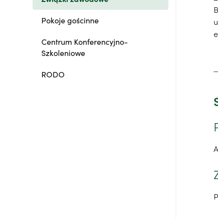
Pokoje gościnne
u
e
Centrum Konferencyjno-
Szkoleniowe
RODO
A
P