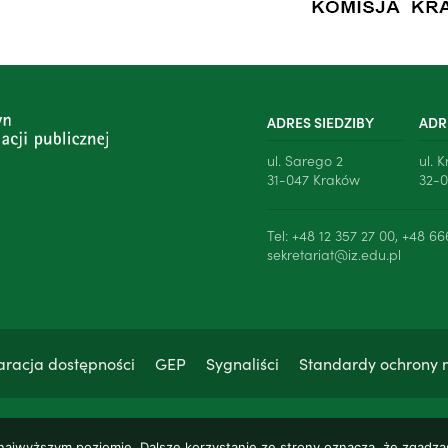
ADRES SIEDZIBY
ADR
ul. Sarego 2
ul. 
31-047 Kraków
32-0
Tel: +48 12 357 27 00, +48 66
sekretariat@iz.edu.pl
aracja dostępności
GEP
Sygnaliści
Standardy ochrony 
 najwyższym poziomie. Dalsze korzystanie ze strony oznacza, że zgadzas