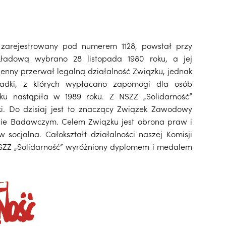
 zarejestrowany pod numerem 1128, powstał przy
akładową wybrano 28 listopada 1980 roku, a jej
jenny przerwał legalną działalność Związku, jednak
ładki, z których wypłacano zapomogi dla osób
zku nastąpiła w 1989 roku. Z NSZZ „Solidarność”
ki. Do dzisiaj jest to znaczący Związek Zawodowy
tucie Badawczym. Celem Związku jest obrona praw i
socjalna. Całokształt działalności naszej Komisji
a NSZZ „Solidarność” wyróżniony dyplomem i medalem