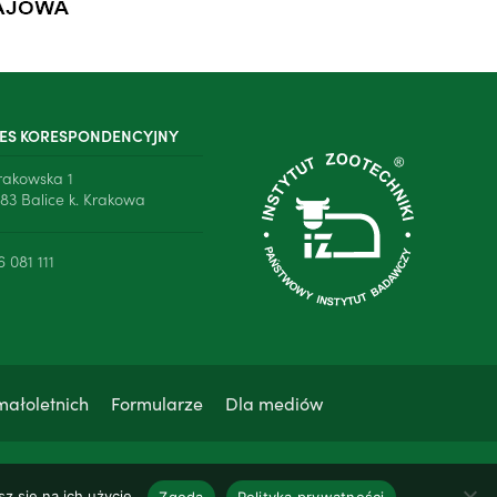
ES KORESPONDENCYJNY
Krakowska 1
83 Balice k. Krakowa
6 081 111
małoletnich
Formularze
Dla mediów
z się na ich użycie.
Zgoda
Polityka prywatności