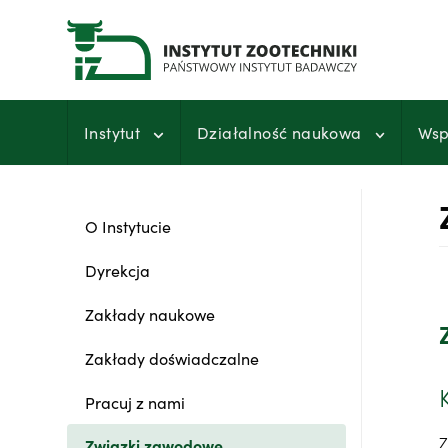
Przejdź
do
treści
Instytut
Działalność naukowa
Wsp
O Instytucie
Dyrekcja
Zakłady naukowe
Zakłady doświadczalne
Pracuj z nami
Z
Związki zawodowe