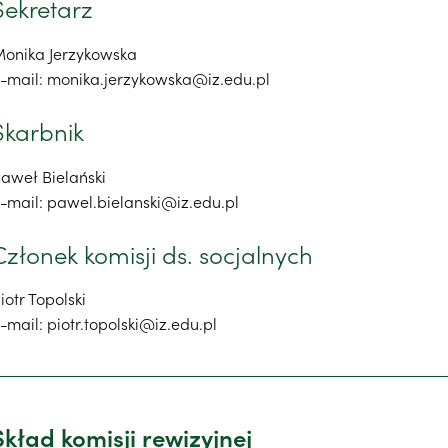
Sekretarz
onika Jerzykowska
-mail: monika.jerzykowska@iz.edu.pl
Skarbnik
aweł Bielański
-mail: pawel.bielanski@iz.edu.pl
Członek komisji ds. socjalnych
iotr Topolski
-mail: piotr.topolski@iz.edu.pl
Skład komisji rewizyjnej