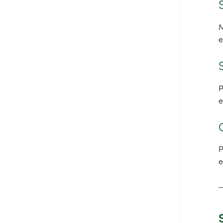
M
e
P
e
P
e