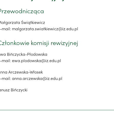
Przewodnicząca
ałgorzata Świątkiewicz
-mail: malgorzata.swiatkiewicz@iz.edu.pl
Członkowie komisji rewizyjnej
wa Bińczycka-Płodowska
-mail: ewa.plodowska@iz.edu.pl
nna Arczewska-Włosek
-mail: anna.arczewska@iz.edu.pl
anusz Bińczycki