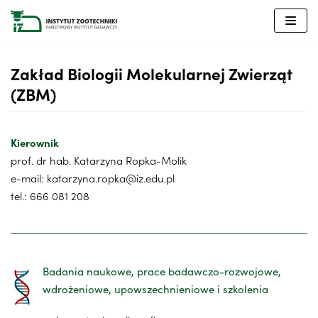
Przejdź
do
treści
Zakład Biologii Molekularnej Zwierząt
(ZBM)
Kierownik
prof.
dr hab. Katarzyna Ropka-Molik
e-mail: katarzyna.ropka@iz.edu.pl
tel.: 666 081 208
Badania naukowe, prace badawczo-rozwojowe,
wdrożeniowe, upowszechnieniowe i szkolenia