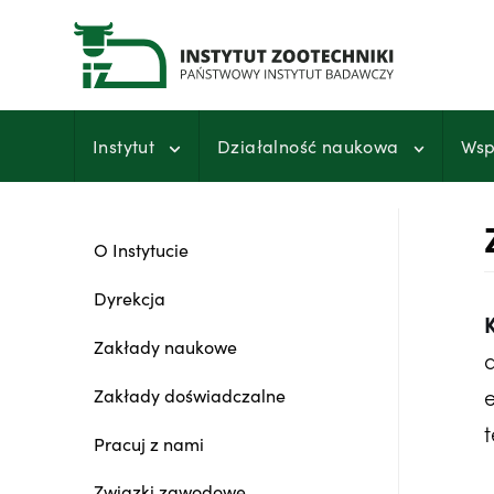
Przejdź
do
treści
Instytut
Działalność naukowa
Wsp
O Instytucie
Dyrekcja
Zakłady naukowe
Zakłady doświadczalne
t
Pracuj z nami
Związki zawodowe