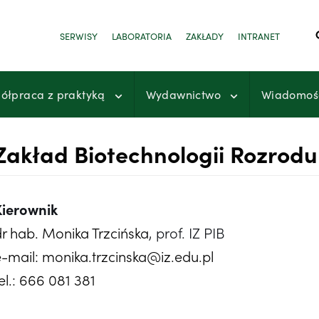
SERWISY
LABORATORIA
ZAKŁADY
INTRANET
ółpraca z praktyką
Wydawnictwo
Wiadomoś
Zakład Biotechnologii Rozrodu
Kierownik
dr hab. Monika Trzcińska
, prof. IZ PIB
e-mail: monika.trzcinska@iz.edu.pl
el.: 666 081 381