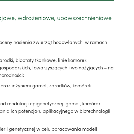
jowe, wdrożeniowe, upowszechnieniowe
 oceny nasienia zwierząt hodowlanych w ramach
arodki, bioptaty tkankowe, linie komórek
ospodarskich, towarzyszących i wolnożyjących – na
norodności;
 oraz inżynierii gamet, zarodków, komórek
tod modulacji epigenetycznej gamet, komórek
nia ich potencjału aplikacyjnego w biotechnologii
nierii genetycznej w celu opracowania modeli