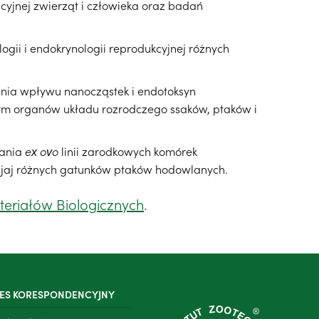
cyjnej zwierząt i człowieka oraz badań
logii i endokrynologii reprodukcyjnej różnych
enia wpływu nanocząstek i endotoksyn
tym organów układu rozrodczego ssaków, ptaków i
wania
ex ovo
linii zarodkowych komórek
 jaj różnych gatunków ptaków hodowlanych.
eriałów Biologicznych
.
ES KORESPONDENCYJNY