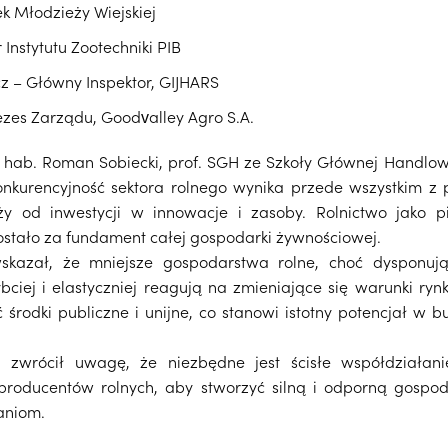
ek Młodzieży Wiejskiej
 Instytutu Zootechniki PIB
cz – Główny Inspektor, GIJHARS
ezes Zarządu, Goodvalley Agro S.A.
r hab. Roman Sobiecki, prof. SGH ze Szkoły Głównej Handlow
onkurencyjność sektora rolnego wynika przede wszystkim z 
ży od inwestycji w innowacje i zasoby. Rolnictwo jako 
stało za fundament całej gospodarki żywnościowej.
skazał, że mniejsze gospodarstwa rolne, choć dysponuj
ybciej i elastyczniej reagują na zmieniające się warunki ryn
 środki publiczne i unijne, co stanowi istotny potencjał w 
i zwrócił uwagę, że niezbędne jest ścisłe współdziałani
producentów rolnych, aby stworzyć silną i odporną gospo
aniom.