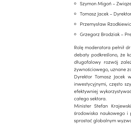
Szymon Migoń – Związ
Tomasz Jacek – Dyrektor
Przemysław Rzodkiewi
Grzegorz Brodziak – Pr
Rolę moderatora pełnił d
debaty podkreślono, że k
długofalowy rozwój zale
żywnościowego, uznane zo
Dyrektor Tomasz Jacek w
inwestycyjnymi, często sz
efektywniej wykorzystywać
całego sektora.
Minister Stefan Krajewsk
środowiska naukowego i 
sprostać globalnym wyzw