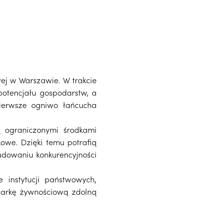
ej w Warszawie. W trakcie
potencjału gospodarstw, a
pierwsze ogniwo łańcucha
ą ograniczonymi środkami
kowe. Dzięki temu potrafią
budowaniu konkurencyjności
e instytucji państwowych,
darkę żywnościową zdolną