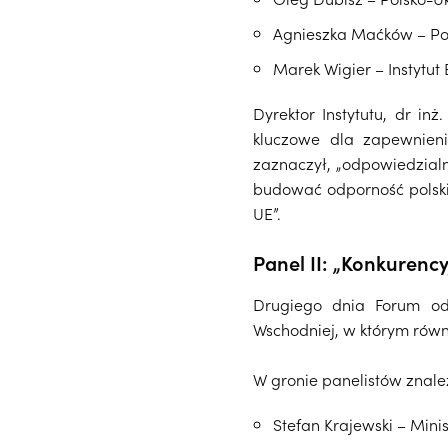
Agnieszka Maćków – Pol
Marek Wigier – Instytu
Dyrektor Instytutu, dr i
kluczowe dla zapewnieni
zaznaczył, „odpowiedzial
budować odporność polsk
UE”.
Panel II: „Konkure
Drugiego dnia Forum odb
Wschodniej, w którym równi
W gronie panelistów zna
Stefan Krajewski – Mini