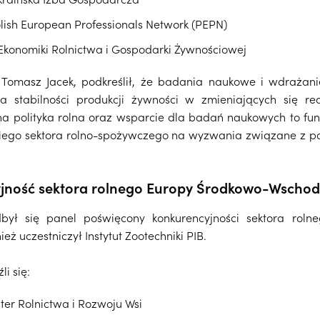
ish European Professionals Network (PEPN)
t Ekonomiki Rolnictwa i Gospodarki Żywnościowej
nż. Tomasz Jacek, podkreślił, że badania naukowe i wdrażan
a stabilności produkcji żywności w zmieniających się rea
na polityka rolna oraz wsparcie dla badań naukowych to f
iego sektora rolno-spożywczego na wyzwania związane z po
ncyjność sektora rolnego Europy Środkowo-Ws
ył się panel poświęcony konkurencyjności sektora rol
eż uczestniczył Instytut Zootechniki PIB.
leźli się:
ster Rolnictwa i Rozwoju Wsi