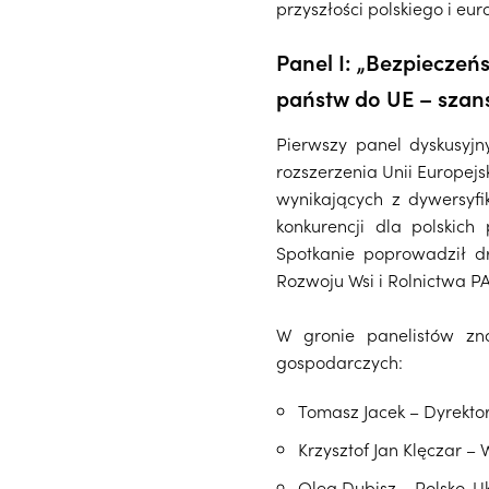
przyszłości polskiego i eur
Panel I: „Bezpieczeń
państw do UE – szan
Pierwszy panel dyskusyj
rozszerzenia Unii Europej
wynikających z dywersyfi
konkurencji dla polskic
Spotkanie poprowadził dr
Rozwoju Wsi i Rolnictwa P
W gronie panelistów znal
gospodarczych:
Tomasz Jacek – Dyrektor
Krzysztof Jan Klęcza
Oleg Dubisz – Polsko-