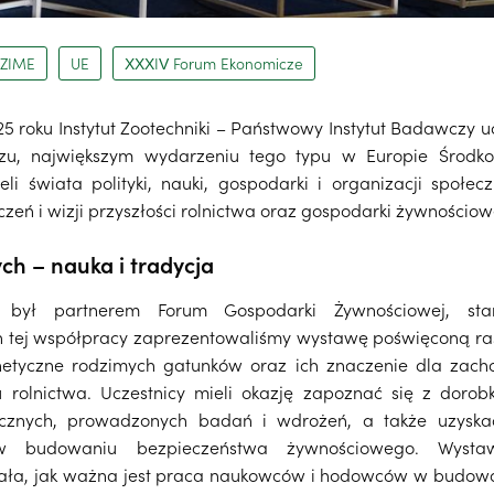
ZIME
UE
XXXIV Forum Ekonomicze
5 roku Instytut Zootechniki – Państwowy Instytut Badawczy 
u, największym wydarzeniu tego typu w Europie Środkow
li świata polityki, nauki, gospodarki i organizacji społec
zeń i wizji przyszłości rolnictwa oraz gospodarki żywności
ch – nauka i tradycja
PIB był partnerem Forum Gospodarki Żywnościowej, st
 tej współpracy zaprezentowaliśmy wystawę poświęconą ra
tyczne rodzimych gatunków oraz ich znaczenie dla zacho
rolnictwa. Uczestnicy mieli okazję zapoznać się z dorobk
cznych, prowadzonych badań i wdrożeń, a także uzyska
 w budowaniu bezpieczeństwa żywnościowego. Wysta
zała, jak ważna jest praca naukowców i hodowców w budow