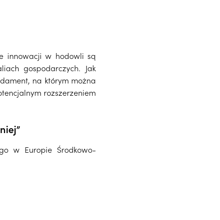
ie innowacji w hodowli są
liach gospodarczych. Jak
undament, na którym można
tencjalnym rozszerzeniem
chodniej”
nego w Europie Środkowo-