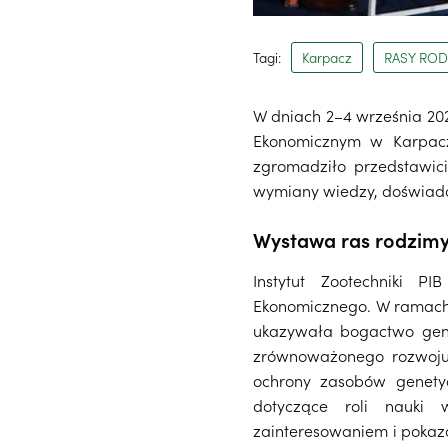
Tagi:
Karpacz
RASY ROD
W dniach 2–4 września 202
Ekonomicznym w Karpacz
zgromadziło przedstawicie
wymiany wiedzy, doświadc
Wystawa ras rodzimy
Instytut Zootechniki 
Ekonomicznego. W ramach
ukazywała bogactwo gene
zrównoważonego rozwoju 
ochrony zasobów genety
dotyczące roli nauki
zainteresowaniem i poka