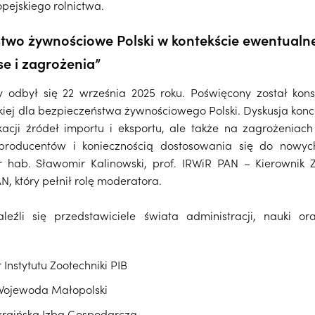
opejskiego rolnictwa.
stwo żywnościowe Polski w kontekście ewentualne
se i zagrożenia”
ny odbył się 22 września 2025 roku. Poświęcony został ko
skiej dla bezpieczeństwa żywnościowego Polski. Dyskusja kon
kacji źródeł importu i eksportu, ale także na zagrożenia
h producentów i koniecznością dostosowania się do nowych
 hab. Sławomir Kalinowski, prof. IRWiR PAN – Kierownik Z
AN, który pełnił rolę moderatora.
eźli się przedstawiciele świata administracji, nauki or
 Instytutu Zootechniki PIB
r – Wojewoda Małopolski
Ukraińska Izba Gospodarcza