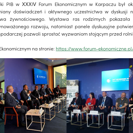
hniki PIB w XXXIV Forum Ekonomicznym w Karpaczu był o
any doświadczeń i aktywnego uczestnictwa w dyskusji na
stwa żywnościowego. Wystawa ras rodzimych pokazała
wnoważonego rozwoju, natomiast panele dyskusyjne potwierd
 gospodarczej pozwoli sprostać wyzwaniom stojącym przed rol
 Ekonomicznym na stronie:
https://www.forum-ekonomiczne.pl