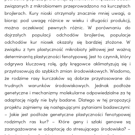
związanych z mikrobiomem przeprowadzono na kurczętach
brojlerach. Kury nioski otrzymały znacznie mniej uwagi, a
biorąc pod uwagę różnice w wieku i długości produkcji,
można oczekiwać pewnych różnic. W porównaniu do
dojrzałych populacji odchodów brojlerów, populacje
odchodów kur niosek okazały się bardziej złożone. W
związku z tym plastyczność mikrobioty jelitowej jest ważną
determinantą plastyczności fenotypowej. Jest to czynnik, który
odgrywa kluczową rolę, gdy kręgowce aklimatyzują się i
przystosowują do szybkich zmian środowiskowych. Wiadomo,
że rodzime rasy kurczaków są dobrze przystosowane do
trudnych warunków środowiskowych. Jednak podłoże
genetyczne i mechanizmy molekularne odpowiedzialne za tę
adaptację nigdy nie były badane. Dlatego w tej propozycji
projektu zajmiemy się następującymi pytaniami badawczymi:
– Jakie jest podłoże genetyczne plastyczności fenotypowej
rodzimych ras kur? – Które geny i szlaki genowe są
zaangażowane w adaptację do stresującego środowiska? –