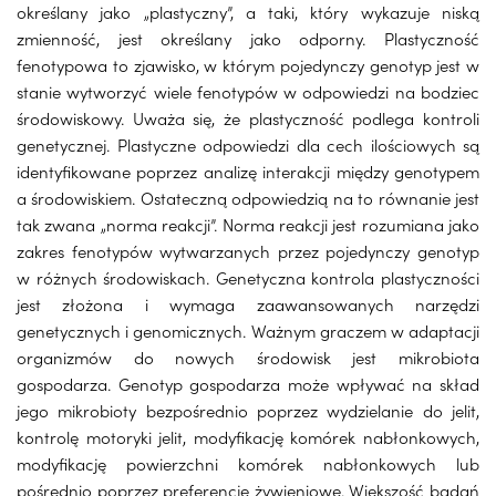
określany jako „plastyczny”, a taki, który wykazuje niską
zmienność, jest określany jako odporny. Plastyczność
fenotypowa to zjawisko, w którym pojedynczy genotyp jest w
stanie wytworzyć wiele fenotypów w odpowiedzi na bodziec
środowiskowy. Uważa się, że plastyczność podlega kontroli
genetycznej. Plastyczne odpowiedzi dla cech ilościowych są
identyfikowane poprzez analizę interakcji między genotypem
a środowiskiem. Ostateczną odpowiedzią na to równanie jest
tak zwana „norma reakcji”. Norma reakcji jest rozumiana jako
zakres fenotypów wytwarzanych przez pojedynczy genotyp
w różnych środowiskach. Genetyczna kontrola plastyczności
jest złożona i wymaga zaawansowanych narzędzi
genetycznych i genomicznych. Ważnym graczem w adaptacji
organizmów do nowych środowisk jest mikrobiota
gospodarza. Genotyp gospodarza może wpływać na skład
jego mikrobioty bezpośrednio poprzez wydzielanie do jelit,
kontrolę motoryki jelit, modyfikację komórek nabłonkowych,
modyfikację powierzchni komórek nabłonkowych lub
pośrednio poprzez preferencje żywieniowe. Większość badań