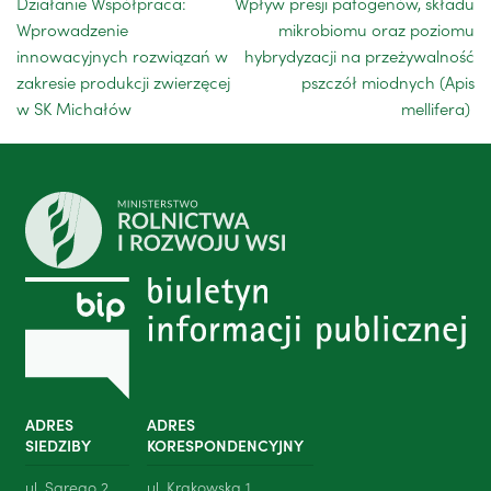
Działanie Współpraca:
Wpływ presji patogenów, składu
Wprowadzenie
mikrobiomu oraz poziomu
innowacyjnych rozwiązań w
hybrydyzacji na przeżywalność
zakresie produkcji zwierzęcej
pszczół miodnych (Apis
w SK Michałów
mellifera)
ADRES
ADRES
SIEDZIBY
KORESPONDENCYJNY
ul. Sarego 2
ul. Krakowska 1