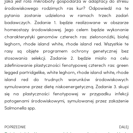
Jaka jest rola mikrobioty gospodarza w adaptacji do stresu
środowiskowego rodzimych ras kur? Odpowiedź na te
pytania zostanie udzielona w ramach trzech zadań
badawczych. Zadanie 1. będzie realizowane w obszarze
homeostazy środowiskowej. Jego celem będzie wykonanie
charakterystyki genomów czterech ras: zielononóżki, białej
leghorn, rhode island white, rhode island red. Wszystkie te
rasy są objęte programem ochrony genetycznej bez
stosowania selekcji. Zadanie 2. będzie miało na celu
zdefiniowanie plastyczności fenotypowej czterech ras: green
legged partridgelike, white leghorn, rhode island white, rhode
island red do trudnych warunków środowiskowych
symulowane przez dietę niskoenergetyczną. Zadanie 3. skupi
się na plastyczności fenotypowej w przypadku infekcji
patogenami środowiskowymi, symulowanej przez zakażenie
Salmonella spp.
POPRZEDNIE
DALEJ