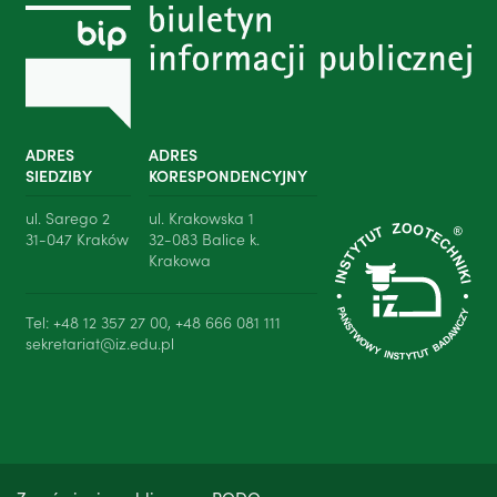
ADRES
ADRES
SIEDZIBY
KORESPONDENCYJNY
ul. Sarego 2
ul. Krakowska 1
31-047 Kraków
32-083 Balice k.
Krakowa
Tel: +48 12 357 27 00, +48 666 081 111
sekretariat@iz.edu.pl