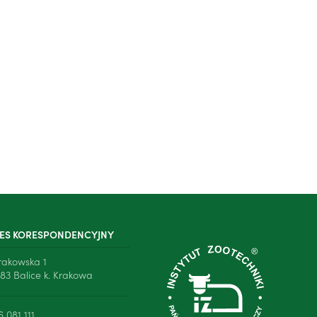
ES KORESPONDENCYJNY
Krakowska 1
83 Balice k. Krakowa
6 081 111