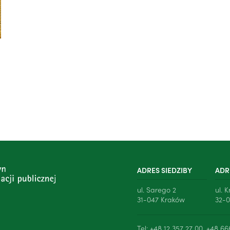
ADRES SIEDZIBY
ADR
ul. Sarego 2
ul. 
31-047 Kraków
32-0
Tel: +48 12 357 27 00, +48 66