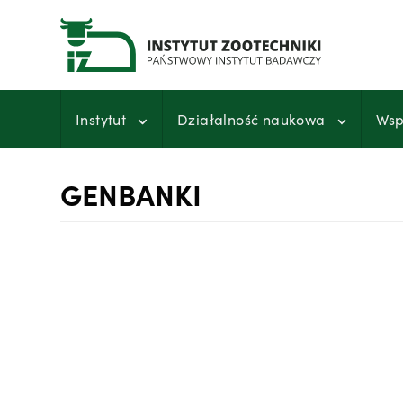
Przejdź
do
treści
Instytut
Działalność naukowa
Wsp
GENBANKI