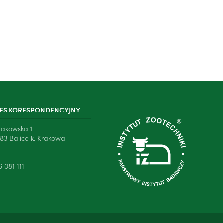
ES KORESPONDENCYJNY
Krakowska 1
83 Balice k. Krakowa
6 081 111