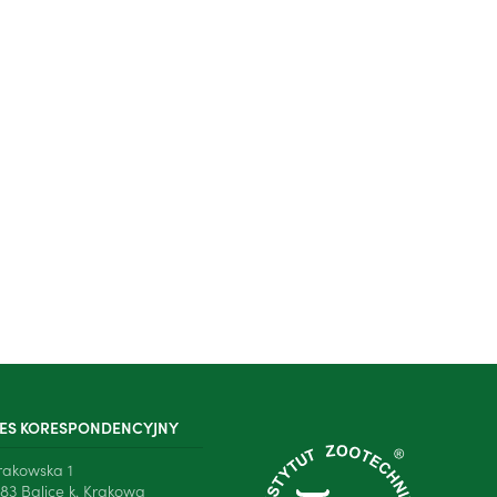
ES KORESPONDENCYJNY
Krakowska 1
83 Balice k. Krakowa