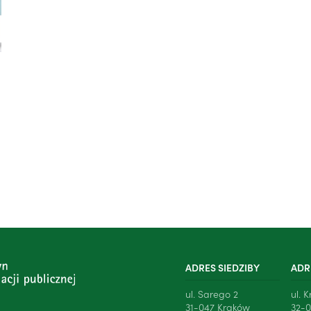
ADRES SIEDZIBY
ADR
ul. Sarego 2
ul. 
31-047 Kraków
32-0