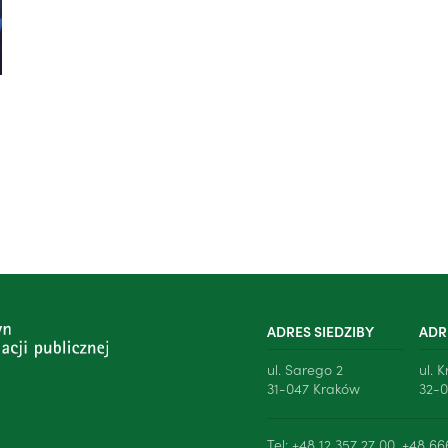
ADRES SIEDZIBY
ADR
ul. Sarego 2
ul. 
31-047 Kraków
32-0
Tel: +48 12 357 27 00, +48 66