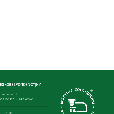
ES KORESPONDENCYJNY
Krakowska 1
83 Balice k. Krakowa
6 081 111