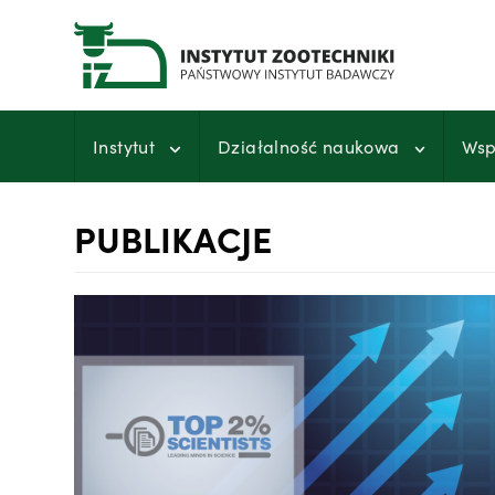
Przejdź
do
treści
Instytut
Działalność naukowa
Wsp
PUBLIKACJE