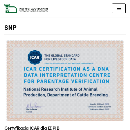
Przejdź
do
treści
SNP
Certyfikacja ICAR dla IZ PIB