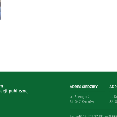
ADRES SIEDZIBY
ADR
ul. Sarego 2
ul. 
31-047 Kraków
32-0
Tel: +48 12 357 27 00, +48 66