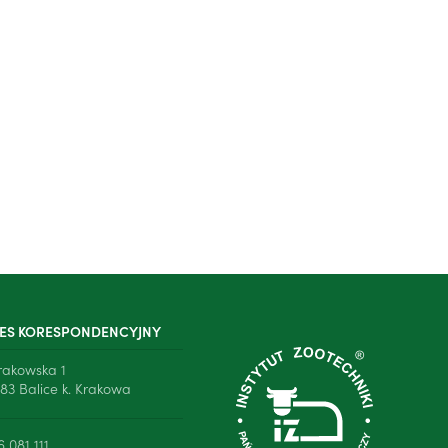
ES KORESPONDENCYJNY
Krakowska 1
83 Balice k. Krakowa
6 081 111