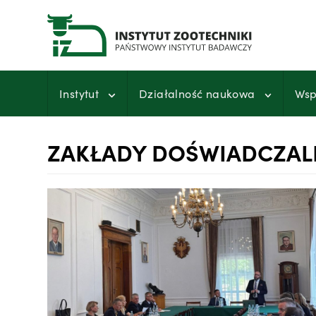
Przejdź
do
treści
Instytut
Działalność naukowa
Wsp
ZAKŁADY DOŚWIADCZAL