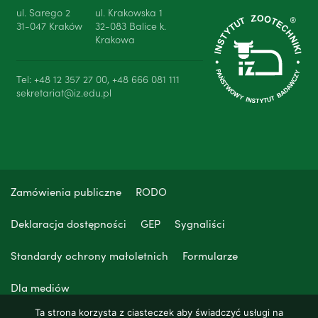
ul. Sarego 2
ul. Krakowska 1
31-047 Kraków
32-083 Balice k.
Krakowa
Tel: +48 12 357 27 00, +48 666 081 111
sekretariat@iz.edu.pl
Zamówienia publiczne
RODO
Deklaracja dostępności
GEP
Sygnaliści
Standardy ochrony małoletnich
Formularze
Dla mediów
Ta strona korzysta z ciasteczek aby świadczyć usługi na