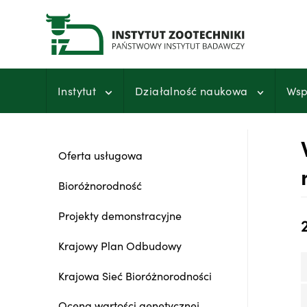
Przejdź
do
treści
Instytut
Działalność naukowa
Wsp
Oferta usługowa
Bioróżnorodność
Projekty demonstracyjne
Krajowy Plan Odbudowy
Krajowa Sieć Bioróżnorodności
Ocena wartości genetycznej