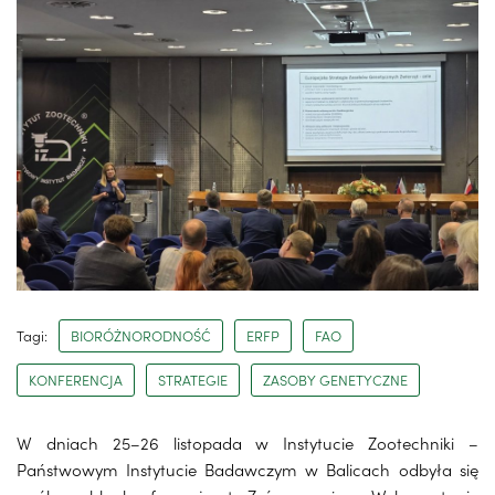
Tagi:
BIORÓŻNORODNOŚĆ
ERFP
FAO
KONFERENCJA
STRATEGIE
ZASOBY GENETYCZNE
W dniach 25–26 listopada w Instytucie Zootechniki –
Państwowym Instytucie Badawczym w Balicach odbyła się