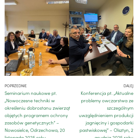
POPRZEDNIE
DALEJ
Seminarium naukowe pt.
Konferencja pt. „Aktualne
„Nowoczesne techniki w
problemy owczarstwa ze
określeniu dobrostanu zwierząt
szczególnym
objętych programem ochrony
uwzględnieniem produkcji
zasobów genetycznych” –
jagnięciny i gospodarki
Nowosielce, Odrzechowa, 20
pastwiskowej” – Olsztyn, 2
listopada 2025 roku
grudnia 2025 roku