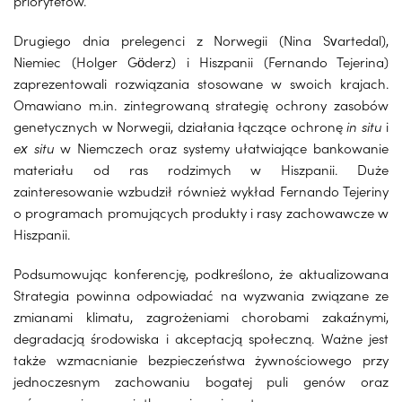
priorytetów.
Drugiego dnia prelegenci z Norwegii (Nina Svartedal),
Niemiec (Holger Göderz) i Hiszpanii (Fernando Tejerina)
zaprezentowali rozwiązania stosowane w swoich krajach.
Omawiano m.in. zintegrowaną strategię ochrony zasobów
genetycznych w Norwegii, działania łączące ochronę
in situ
i
ex situ
w Niemczech oraz systemy ułatwiające bankowanie
materiału od ras rodzimych w Hiszpanii. Duże
zainteresowanie wzbudził również wykład Fernando Tejeriny
o programach promujących produkty i rasy zachowawcze w
Hiszpanii.
Podsumowując konferencję, podkreślono, że aktualizowana
Strategia powinna odpowiadać na wyzwania związane ze
zmianami klimatu, zagrożeniami chorobami zakaźnymi,
degradacją środowiska i akceptacją społeczną. Ważne jest
także wzmacnianie bezpieczeństwa żywnościowego przy
jednoczesnym zachowaniu bogatej puli genów oraz