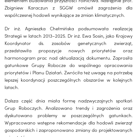
elementem budowania przyszłości rolnictwa. Następnie prof.
Zbigniew Karaczun z SGGW omówił zagrożenia dla
współczesnej hodowli wynikające ze zmian klimatycznych.
Dr inż. Agnieszka Chełmińska podsumowała realizację
Strategii w latach 2013–2025. Dr inż. Ewa Sosin, jako Krajowy
Koordynator ds. zasobów genetycznych zwierząt,
przedstawiła propozycje nowych priorytetów oraz
harmonogram prac nad aktualizacją dokumentu. Zaprosiła
gatunkowe Grupy Robocze do wspólnego opracowania
priorytetów i Planu Działań. Zwróciła też uwagę na potrzebę
lepszej koordynacji poszczególnych obszarów w kolejnych
latach.
Dalsza część dnia miała formę nadzwyczajnych spotkań
Grup Roboczych. Analizowano trendy i zagrożenia oraz
dyskutowano problemy w poszczególnych gatunkach.
Wypracowano wstępne rekomendacje dla hodowli zwierząt
gospodarskich i zaproponowano zmiany do projektowanych