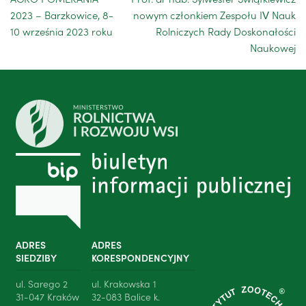
2023 – Barzkowice, 8-
nowym członkiem Zespołu IV Nauk
10 września 2023 roku
Rolniczych Rady Doskonałości
Naukowej
ADRES
ADRES
SIEDZIBY
KORESPONDENCYJNY
ul. Sarego 2
ul. Krakowska 1
31-047 Kraków
32-083 Balice k.