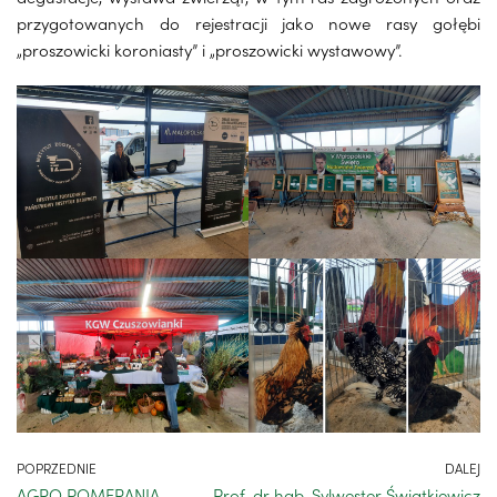
przygotowanych do rejestracji jako nowe rasy gołębi
„proszowicki koroniasty” i „proszowicki wystawowy”.
POPRZEDNIE
DALEJ
AGRO POMERANIA
Prof. dr hab. Sylwester Świątkiewicz