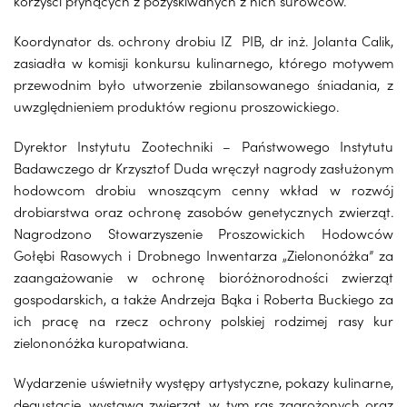
korzyści płynących z pozyskiwanych z nich surowców.
Koordynator ds. ochrony drobiu IZ PIB, dr inż. Jolanta Calik,
zasiadła w komisji konkursu kulinarnego, którego motywem
przewodnim było utworzenie zbilansowanego śniadania, z
uwzględnieniem produktów regionu proszowickiego.
Dyrektor Instytutu Zootechniki – Państwowego Instytutu
Badawczego dr Krzysztof Duda wręczył nagrody zasłużonym
hodowcom drobiu wnoszącym cenny wkład w rozwój
drobiarstwa oraz ochronę zasobów genetycznych zwierząt.
Nagrodzono Stowarzyszenie Proszowickich Hodowców
Gołębi Rasowych i Drobnego Inwentarza „Zielononóżka” za
zaangażowanie w ochronę bioróżnorodności zwierząt
gospodarskich, a także Andrzeja Bąka i Roberta Buckiego za
ich pracę na rzecz ochrony polskiej rodzimej rasy kur
zielononóżka kuropatwiana.
Wydarzenie uświetniły występy artystyczne, pokazy kulinarne,
degustacje, wystawa zwierząt, w tym ras zagrożonych oraz