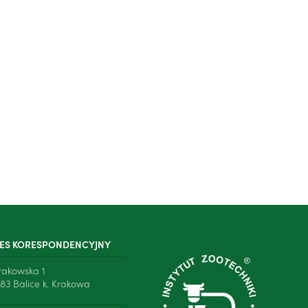
ES KORESPONDENCYJNY
Krakowska 1
83 Balice k. Krakowa