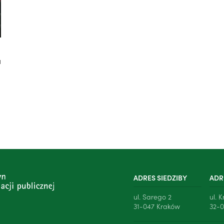
a
ADRES SIEDZIBY
ADR
ul. Sarego 2
ul. 
31-047 Kraków
32-0