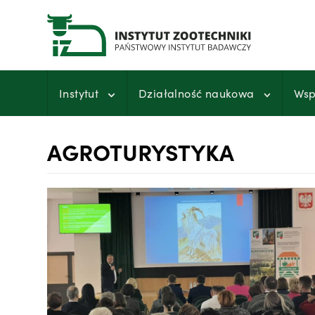
Przejdź
do
treści
Instytut
Działalność naukowa
Wsp
AGROTURYSTYKA