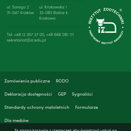
ul. Sarego 2
ul. Krakowska 1
31-047 Kraków
32-083 Balice k.
Krakowa
Tel: +48 12 357 27 00, +48 666 081 111
sekretariat@iz.edu.pl
Zamówienia publiczne
RODO
Deklaracja dostępności
GEP
Sygnaliści
Standardy ochrony małoletnich
Formularze
Dla mediów
Ta strona korzysta z ciasteczek aby świadczyć usługi na