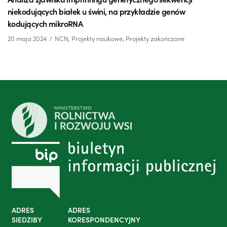
niekodujących białek u świni, na przykładzie genów
kodujących mikroRNA
20 maja 2024
NCN
,
Projekty naukowe
,
Projekty zakończone
ADRES
ADRES
SIEDZIBY
KORESPONDENCYJNY