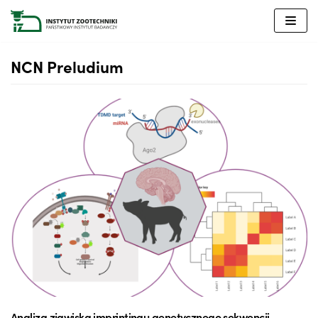
Przejdź
do
treści
NCN Preludium
Analiza zjawiska imprintingu genetycznego sekwencji