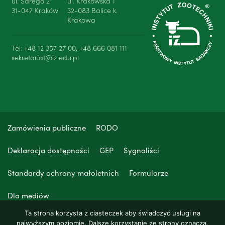
ul. Sarego 2
ul. Krakowska 1
31-047 Kraków
32-083 Balice k.
Krakowa
Tel: +48 12 357 27 00, +48 666 081 111
sekretariat@iz.edu.pl
Zamówienia publiczne
RODO
Deklaracja dostępności
GEP
Sygnaliści
Standardy ochrony małoletnich
Formularze
Dla mediów
Ta strona korzysta z ciasteczek aby świadczyć usługi na
najwyższym poziomie. Dalsze korzystanie ze strony oznacza,