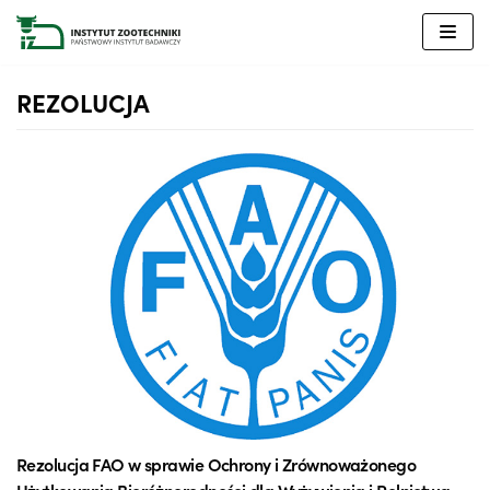
Przejdź
do
treści
REZOLUCJA
Rezolucja FAO w sprawie Ochrony i Zrównoważonego