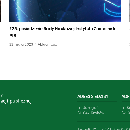
225. posiedzenie Rady Naukowej Instytutu Zootechniki
PIB
22 maja 2023
Aktualności
ADRES SIEDZIBY
ADR
ul. Sarego 2
ul. 
31-047 Kraków
32-0
Tel: +48 12 357 27 00, +48 66