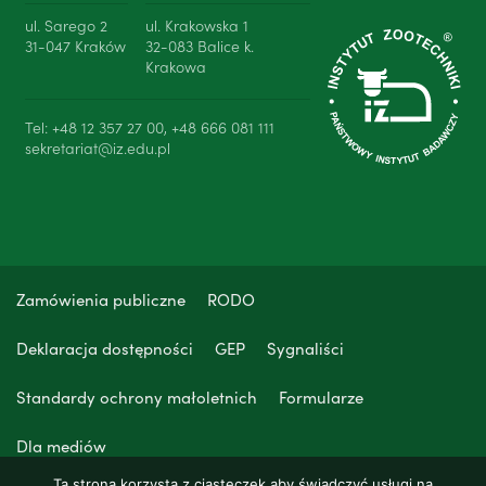
ul. Sarego 2
ul. Krakowska 1
31-047 Kraków
32-083 Balice k.
Krakowa
Tel: +48 12 357 27 00, +48 666 081 111
sekretariat@iz.edu.pl
Zamówienia publiczne
RODO
Deklaracja dostępności
GEP
Sygnaliści
Standardy ochrony małoletnich
Formularze
Dla mediów
Ta strona korzysta z ciasteczek aby świadczyć usługi na