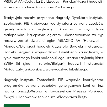
PRISILLA AA (Cestuy La De LEsques – Pasieka/Huzar) hodowli i
własności Stadniny Koni Janów Podlaskiego.
Tradycyjnie zostały przyznane Nagrody Dyrektora Instytutu
Zootechniki PIB krajowego koordynatora ochrony zasobów
genetycznych dla najlepszych koni w rodzimym typie
małopolskim. Najlepszym ogierem, uhonorowanym za typ
rasowy, został dwuletni ogier MILAGRO AA (Huncwot –
Mandala/Dionizos) hodowli Krzysztofa Bergiela i własności
Daniela Bergiela z województwa lubelskiego. Za najlepszą w
typie rodzimego konia małopolskiego uznano trzyletnią klacz
EVIRA (El Ejido – Euforia/Bibigar), hodowli i własności
Małgorzaty Jankowskiej z województwa lubelskiego.
Nagrody Instytutu Zootechniki PIB wręczyła koordynator
programów ochrony zasobów genetycznych koni dr inż.
Iwona Tomczyk-Wrona w towarzystwie Prezesa Polskiego
Związku Hodowców Koni dr. inż. Władysława Brejty.