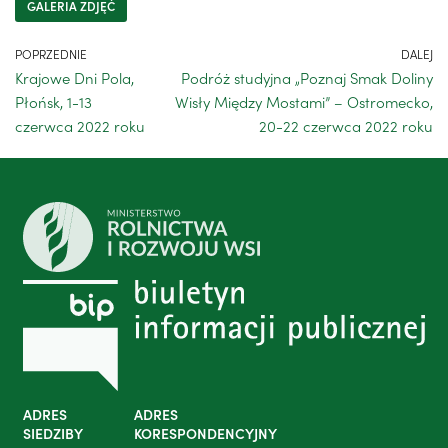
GALERIA ZDJĘĆ
POPRZEDNIE
DALEJ
Krajowe Dni Pola,
Podróż studyjna „Poznaj Smak Doliny
Płońsk, 1-13
Wisły Między Mostami” – Ostromecko,
czerwca 2022 roku
20-22 czerwca 2022 roku
ADRES
ADRES
SIEDZIBY
KORESPONDENCYJNY