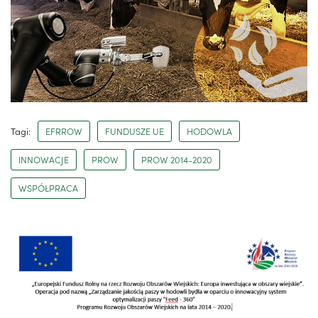
Tagi:
EFRROW
FUNDUSZE UE
HODOWLA
INNOWACJE
PROW
PROW 2014-2020
WSPÓŁPRACA