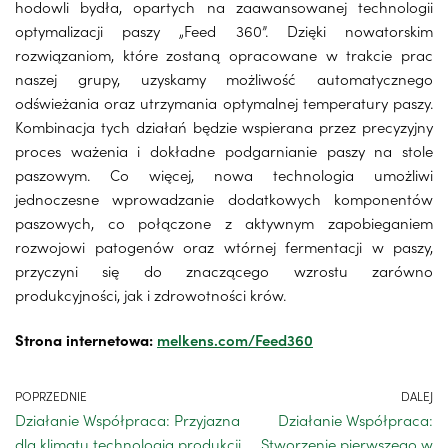
hodowli bydła, opartych na zaawansowanej technologii
optymalizacji paszy „Feed 360”. Dzięki nowatorskim
rozwiązaniom, które zostaną opracowane w trakcie prac
naszej grupy, uzyskamy możliwość automatycznego
odświeżania oraz utrzymania optymalnej temperatury paszy.
Kombinacja tych działań będzie wspierana przez precyzyjny
proces ważenia i dokładne podgarnianie paszy na stole
paszowym. Co więcej, nowa technologia umożliwi
jednoczesne wprowadzanie dodatkowych komponentów
paszowych, co połączone z aktywnym zapobieganiem
rozwojowi patogenów oraz wtórnej fermentacji w paszy,
przyczyni się do znaczącego wzrostu zarówno
produkcyjności, jak i zdrowotności krów.
Strona internetowa:
melkens.com/Feed360
POPRZEDNIE
DALEJ
Działanie Współpraca: Przyjazna
Działanie Współpraca:
dla klimatu technologia produkcji
Stworzenie pierwszego w