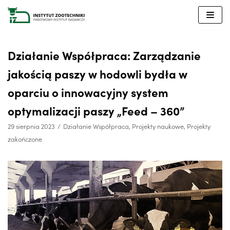
Przejdź
do
treści
Działanie Współpraca: Zarządzanie
jakością paszy w hodowli bydła w
oparciu o innowacyjny system
optymalizacji paszy „Feed – 360”
29 sierpnia 2023
Działanie Współpraca
,
Projekty naukowe
,
Projekty
zakończone