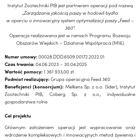
Instytut Zootechniki PIB jest partnerem operacji pod nazwą
„
Zarządzanie jakością paszy w hodowli bydła
w oparciu o innowacyjny system optymalizacji paszy „Feed –
360”.
Operacja realizowana jest w ramach Programu Rozwoju
Obszarów Wiejskich – Działanie Współpraca (M16)
Numer umowy:
00028.DDD.6509.00172.2022.01
Czas trwania:
04.06.2023 – 30.04.2025
Wartość pomocy:
1 361 933,00 zł
Podmiot realizujący:
Grupa operacyjna Feed 360
Beneficjenci
(konsorcjum):
Melkens Sp. z o.o. (lider), Instytut
Zootechniki PIB, Coberg Sp. z o.o., indywidualne
gospodarstwa rolne
Cel projektu
Głównym założeniem operacji jest wypracowanie oraz
wdrożenie kompleksowych i innowacyjnych metod żywienia i