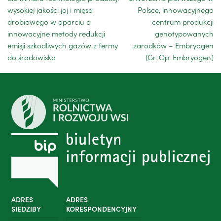
wysokiej jakości jaj i mięsa
Polsce, innowacyjnego
drobiowego w oparciu o
centrum produkcji
innowacyjne metody redukcji
genotypowanych
emisji szkodliwych gazów z fermy
zarodków – Embryogen
do środowiska
(Gr. Op. Embryogen)
ADRES
ADRES
SIEDZIBY
KORESPONDENCYJNY