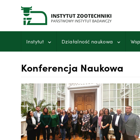
Przejdź
do
treści
Instytut
Działalność naukowa
Wsp
Konferencja Naukowa