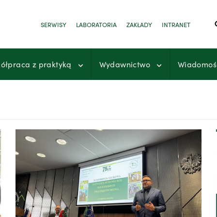
SERWISY
LABORATORIA
ZAKŁADY
INTRANET
ółpraca z praktyką
Wydawnictwo
Wiadomoś