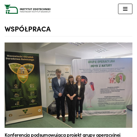
Przejdź
do
treści
WSPÓŁPRACA
Konferencja podsumowująca projekt grupy operacyjnej